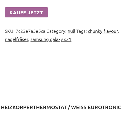
KAUFE JETZT
SKU:
7c23e7a5e5ca
Category:
null
Tags:
chunky flavour
,
nagelfräser
,
samsung galaxy s21
HEIZKÖRPERTHERMOSTAT / WEISS EUROTRONIC