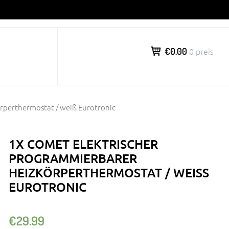
€0.00
0 preis
rperthermostat / weiß Eurotronic
1X COMET ELEKTRISCHER
PROGRAMMIERBARER
HEIZKÖRPERTHERMOSTAT / WEISS E
UROTRONIC
€
29.99