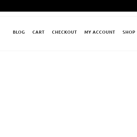
Zum
Inhalt
springen
BLOG
CART
CHECKOUT
MY ACCOUNT
SHOP