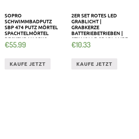
SOPRO
2ER SET ROTES LED
SCHWIMMBADPUTZ
GRABLICHT |
SBP 474 PUTZ MÖRTEL
GRABKERZE
SPACHTELMÖRTEL
BATTERIEBETRIEBEN |
BECKENBAU 25KG
STILVOLLE GRABLAMPE
€
55.99
€
10.33
KAUFE JETZT
KAUFE JETZT