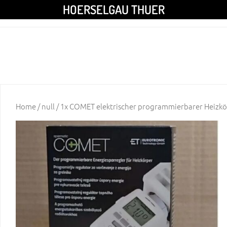
HOERSELGAU THUER
Home
/
null
/ 1x COMET elektrischer programmierbarer Heizkö