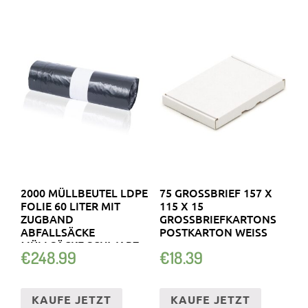
2000 MÜLLBEUTEL LDPE
75 GROSSBRIEF 157 X 1
FOLIE 60 LITER MIT
15 X 15 G
ZUGBAND
ROSSBRIEFKARTONS PO
ABFALLSÄCKE
STKARTON WEISS
MÜLLSÄCKE SCHWARZ
€
248.99
€
18.39
KAUFE JETZT
KAUFE JETZT