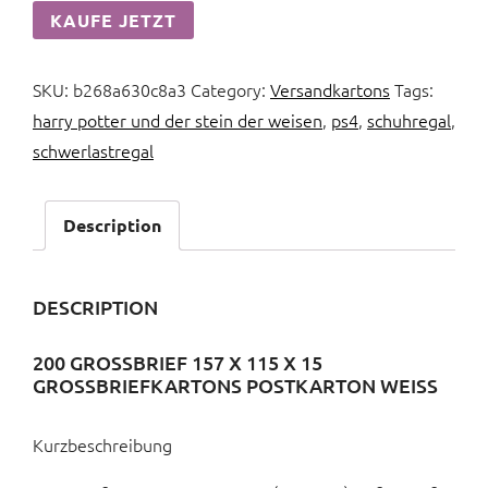
KAUFE JETZT
SKU:
b268a630c8a3
Category:
Versandkartons
Tags:
harry potter und der stein der weisen
,
ps4
,
schuhregal
,
schwerlastregal
Description
DESCRIPTION
200 GROSSBRIEF 157 X 115 X 15 G
ROSSBRIEFKARTONS POSTKARTON WEISS
Kurzbeschreibung