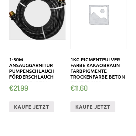
1-50M
1KG PIGMENTPULVER
ANSAUGGARNITUR
FARBE KAKAOBRAUN
PUMPENSCHLAUCH
FARBPIGMENTE
FÖRDERSCHLAUCH
TROCKENFARBE BETON
SCHWARZ 1″ ZOLL
ZEMENT GIPS
€
21.99
€
11.60
SPIRALSCHLAUCH …
KAUFE JETZT
KAUFE JETZT