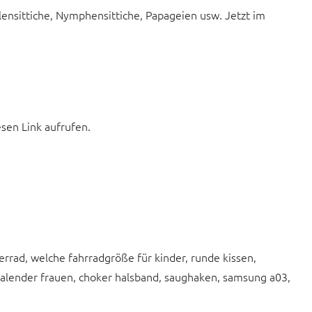
lensittiche, Nymphensittiche, Papageien usw. Jetzt im
esen Link aufrufen.
rrad, welche fahrradgröße für kinder, runde kissen,
kalender frauen, choker halsband, saughaken, samsung a03,