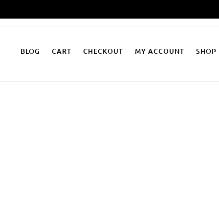
Zum
Inhalt
springen
BLOG
CART
CHECKOUT
MY ACCOUNT
SHOP