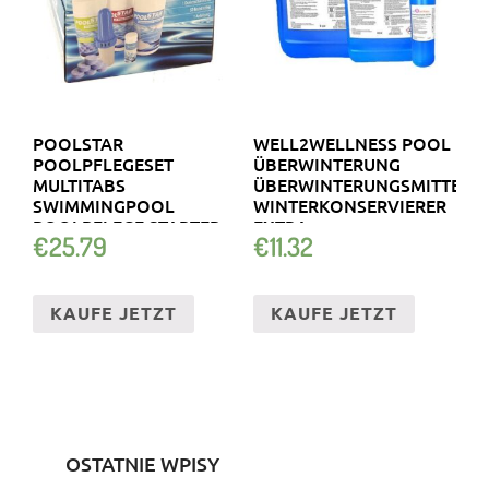
POOLSTAR
WELL2WELLNESS POOL
POOLPFLEGESET
ÜBERWINTERUNG
MULTITABS
ÜBERWINTERUNGSMITTEL
SWIMMINGPOOL
WINTERKONSERVIERER
POOLPFLEGE STARTER
EXTRA
€
25.79
€
11.32
POOL SET 5 IN 1
KAUFE JETZT
KAUFE JETZT
OSTATNIE WPISY