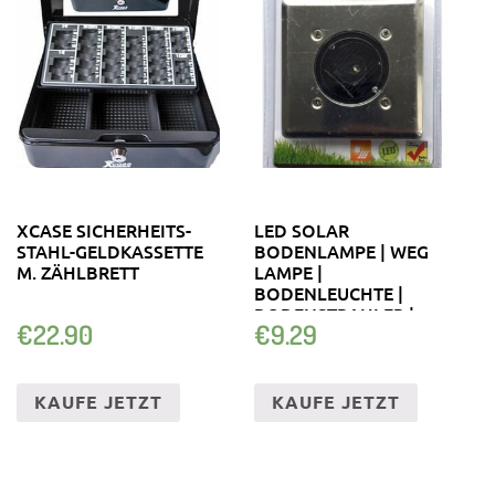
XCASE SICHERHEITS-
LED SOLAR
STAHL-GELDKASSETTE
BODENLAMPE | WEG
M. ZÄHLBRETT
LAMPE |
BODENLEUCHTE |
BODENSTRAHLER |
€
22.90
€
9.29
SOLARLAMPE
KAUFE JETZT
KAUFE JETZT