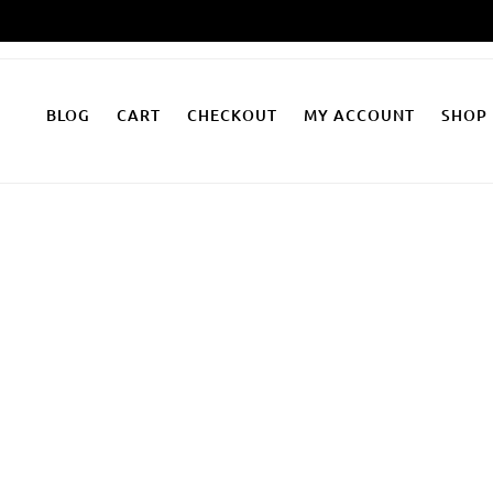
Zum
Inhalt
springen
BLOG
CART
CHECKOUT
MY ACCOUNT
SHOP