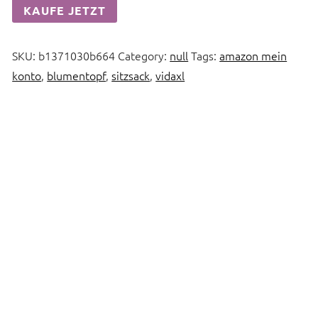
KAUFE JETZT
SKU:
b1371030b664
Category:
null
Tags:
amazon mein
konto
,
blumentopf
,
sitzsack
,
vidaxl