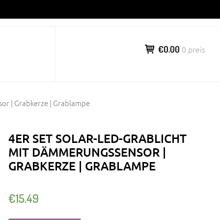
€0.00
0 preis
or | Grabkerze | Grablampe
4ER SET SOLAR-LED-GRABLICHT
MIT DÄMMERUNGSSENSOR |
GRABKERZE | GRABLAMPE
€
15.49