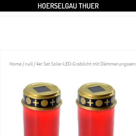
HOERSELGAU THUER
Home
/
null
/ 4er Set Solar-LED-Grablicht mit Dämmerungssens