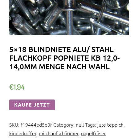
5×18 BLINDNIETE ALU/ STAHL
FLACHKOPF POPNIETE KB 12,0-
14,0MM MENGE NACH WAHL
€
1.94
KAUFE JETZT
SKU:
f19444ed5e3f
Category:
null
Tags:
jute teppich
,
kinderkoffer
,
milchaufschäumer
,
nagelfräser