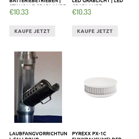
BATTERIEBETRIEBEN |
LED GRABLICHT | LED
STILVOLLE GRABLAMPE
GRABLAMPE
€
10.33
€
10.33
KAUFE JETZT
KAUFE JETZT
LAUBFANGVORRICHTUNG
PYREXX PX-1C
I. FALLROHR,
FUNKRAUCHMELDER