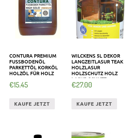
CONTURA PREMIUM
WILCKENS 5L DEKOR
FUSSBODENÖL P
LANGZEITLASUR TEAK
ARKETTÖL KORKÖL H
HOLZLASUR
OLZÖL FÜR HOLZ
HOLZSCHUTZ HOLZ
LASUR SCHUTZ
€
15.45
€
27.00
KAUFE JETZT
KAUFE JETZT