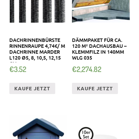
DACHRINNENBÜRSTE
DÄMMPAKET FÜR CA.
RINNENRAUPE 4,74€/ M
120 M² DACHAUSBAU –
DACHRINNE MARDER
KLEMMFILZ IN 140MM
L120 Ø5, 8, 10,5, 12,15
WLG 035
CM
€
3.52
€
2,274.82
KAUFE JETZT
KAUFE JETZT