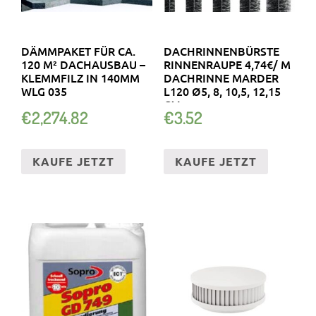
DÄMMPAKET FÜR CA.
DACHRINNENBÜRSTE
120 M² DACHAUSBAU –
RINNENRAUPE 4,74€/ M
KLEMMFILZ IN 140MM
DACHRINNE MARDER
WLG 035
L120 Ø5, 8, 10,5, 12,15
CM
€
2,274.82
€
3.52
KAUFE JETZT
KAUFE JETZT