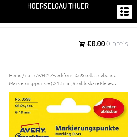
Zum
HOERSELGAU THUER
Inhalt
springen
€0.00
0 preis
Home
/
null
/ AVERY Zweckform 3598 selbstklebende
Markierungspunkte (Ø 18 mm, 96 ablösbare Klebe…