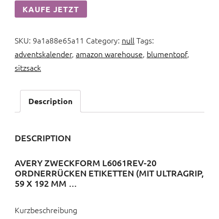
KAUFE JETZT
SKU:
9a1a88e65a11
Category:
null
Tags:
adventskalender
,
amazon warehouse
,
blumentopf
,
sitzsack
Description
DESCRIPTION
AVERY ZWECKFORM L6061REV-20
ORDNERRÜCKEN ETIKETTEN (MIT ULTRAGRIP,
59 X 192 MM …
Kurzbeschreibung