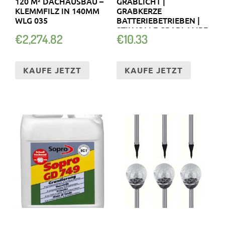
120 M² DACHAUSBAU –
GRABLICHT |
KLEMMFILZ IN 140MM
GRABKERZE
WLG 035
BATTERIEBETRIEBEN |
STILVOLLE GRABLAMPE
€
2,274.82
€
10.33
KAUFE JETZT
KAUFE JETZT