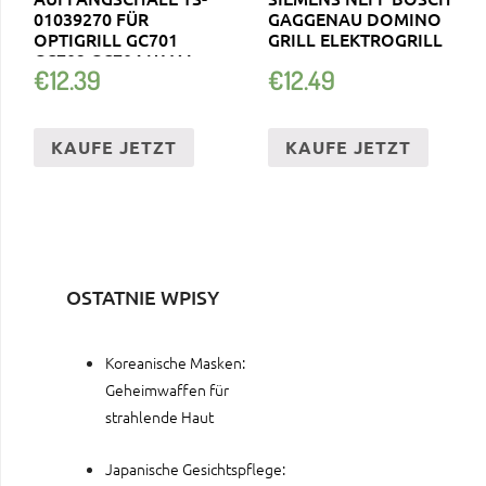
01039270 FÜR
GAGGENAU DOMINO
OPTIGRILL GC701
GRILL ELEKTROGRILL
GC702 GC704 U.V.M.
€
12.39
€
12.49
KAUFE JETZT
KAUFE JETZT
OSTATNIE WPISY
Koreanische Masken:
Geheimwaffen für
strahlende Haut
Japanische Gesichtspflege: