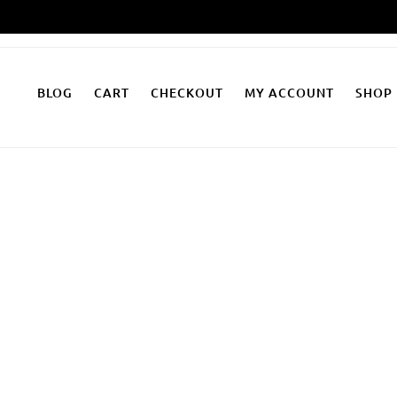
Zum
Inhalt
springen
BLOG
CART
CHECKOUT
MY ACCOUNT
SHOP