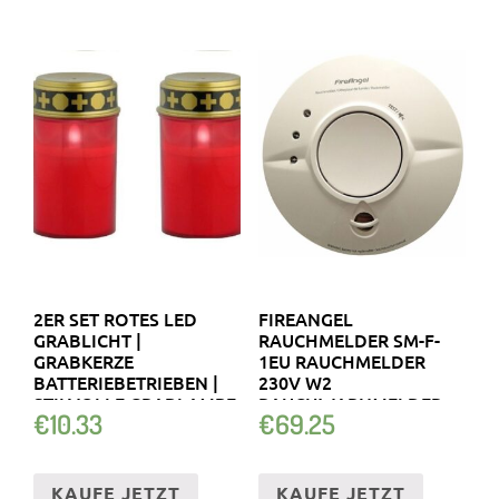
2ER SET ROTES LED
FIREANGEL
GRABLICHT |
RAUCHMELDER SM-F-
GRABKERZE
1EU RAUCHMELDER
BATTERIEBETRIEBEN |
230V W2
STILVOLLE GRABLAMPE
RAUCHWARNMELDER
€
10.33
€
69.25
KABEL
KAUFE JETZT
KAUFE JETZT