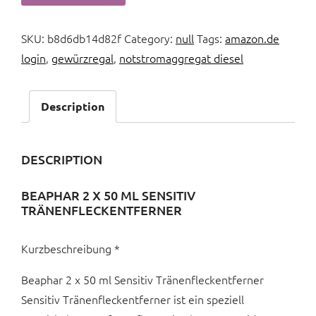
SKU:
b8d6db14d82f
Category:
null
Tags:
amazon.de
login
,
gewürzregal
,
notstromaggregat diesel
Description
DESCRIPTION
BEAPHAR 2 X 50 ML SENSITIV
TRÄNENFLECKENTFERNER
Kurzbeschreibung *
Beaphar 2 x 50 ml Sensitiv Tränenfleckentferner
Sensitiv Tränenfleckentferner ist ein speziell