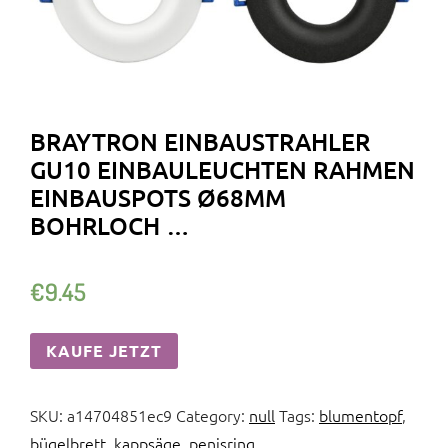
BRAYTRON EINBAUSTRAHLER
GU10 EINBAULEUCHTEN RAHMEN
EINBAUSPOTS Ø68MM
BOHRLOCH …
€
9.45
KAUFE JETZT
SKU:
a14704851ec9
Category:
null
Tags:
blumentopf
,
bügelbrett
,
kappsäge
,
penisring