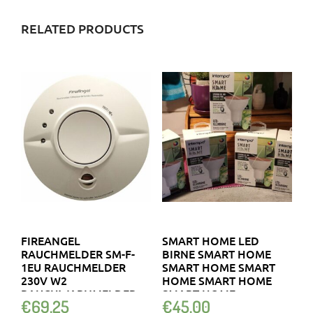
RELATED PRODUCTS
FIREANGEL
SMART HOME LED
RAUCHMELDER SM-F-
BIRNE SMART HOME
1EU RAUCHMELDER
SMART HOME SMART
230V W2
HOME SMART HOME
RAUCHWARNMELDER
SMART HOME
€
69.25
€
45.00
KABEL