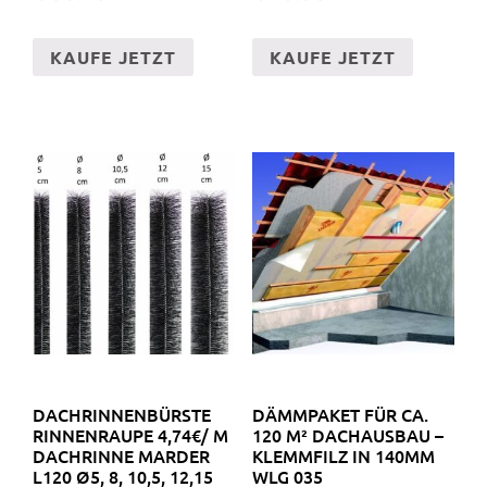
KAUFE JETZT
KAUFE JETZT
DACHRINNENBÜRSTE
DÄMMPAKET FÜR CA.
RINNENRAUPE 4,74€/ M
120 M² DACHAUSBAU –
DACHRINNE MARDER
KLEMMFILZ IN 140MM
L120 Ø5, 8, 10,5, 12,15
WLG 035