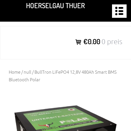
Zum
HOERSELGAU THUER
Inhalt
springen
€0.00
0 preis
Home
/
null
/ BullTron LiFePO4 12,8V 480Ah Smart BMS
Bluetooth Polar