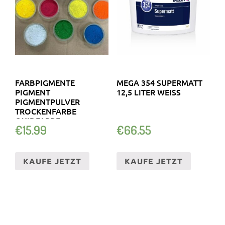
FARBPIGMENTE
MEGA 354 SUPERMATT
PIGMENT
12,5 LITER WEISS
PIGMENTPULVER
TROCKENFARBE
OXIDFARBE
€
15.99
€
66.55
FARBPULVER
FARBPIGMENT
KAUFE JETZT
KAUFE JETZT