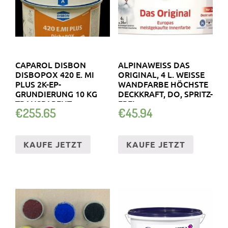
CAPAROL DISBON
ALPINAWEISS DAS O
DISBOPOX 420 E. MI
RIGINAL, 4 L. WEISSE WA
PLUS 2K-EP-
NDFARBE HÖCHSTE DE
GRUNDIERUNG 10 KG
CKKRAFT, DO, SPRITZ-FR
TRANSPARENT
EI
€
255.65
€
45.94
KAUFE JETZT
KAUFE JETZT