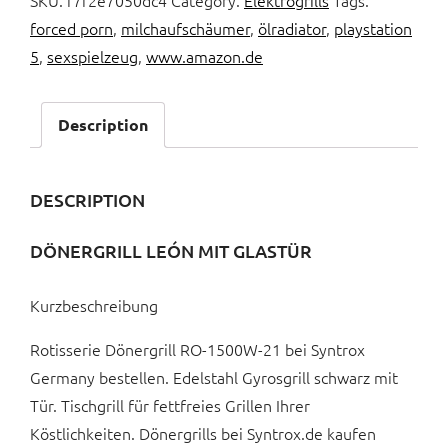
SKU:
f7f2e7050dc4
Category:
Elektrogrills
Tags:
forced porn
,
milchaufschäumer
,
ölradiator
,
playstation
5
,
sexspielzeug
,
www.amazon.de
Description
DESCRIPTION
DÖNERGRILL LEÓN MIT GLASTÜR
Kurzbeschreibung
Rotisserie Dönergrill RO-1500W-21 bei Syntrox
Germany bestellen. Edelstahl Gyrosgrill schwarz mit
Tür. Tischgrill für fettfreies Grillen Ihrer
Köstlichkeiten. Dönergrills bei Syntrox.de kaufen