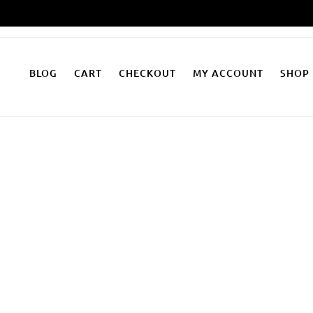
Zum
Inhalt
springen
BLOG
CART
CHECKOUT
MY ACCOUNT
SHOP