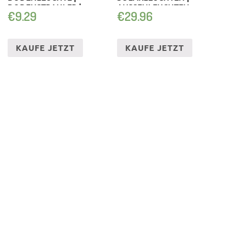
BODENSTRAHLER |
AUSSENLEUCHTEN
€
9.29
€
29.96
SOLARLAMPE
KAUFE JETZT
KAUFE JETZT