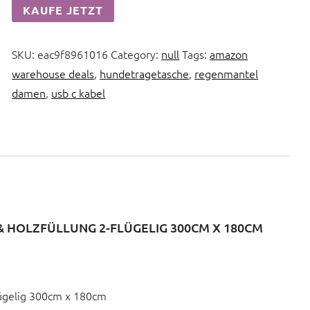
KAUFE JETZT
SKU:
eac9f8961016
Category:
null
Tags:
amazon
warehouse deals
,
hundetragetasche
,
regenmantel
damen
,
usb c kabel
& HOLZFÜLLUNG 2-FLÜGELIG 300CM X 180CM
flügelig 300cm x 180cm