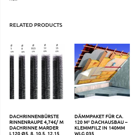
RELATED PRODUCTS
DACHRINNENBÜRSTE
DÄMMPAKET FÜR CA.
RINNENRAUPE 4,74€/ M
120 M² DACHAUSBAU –
DACHRINNE MARDER
KLEMMFILZ IN 140MM
L120 Ø5, 8, 10,5, 12,15
WLG 035