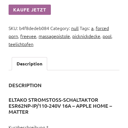
KAUFE JETZT
SKU:
b4f8dedeb084
Category:
null
Tags:
a
,
forced
porn
,
freevee
,
massagepistole
,
picknickdecke
,
pool
,
teelichtofen
Description
DESCRIPTION
ELTAKO STROMSTOSS-SCHALTAKTOR E
SR62NP-IP/110-240V 16A – APPLE HOME – M
ATTER
Kurzbeschreibung *