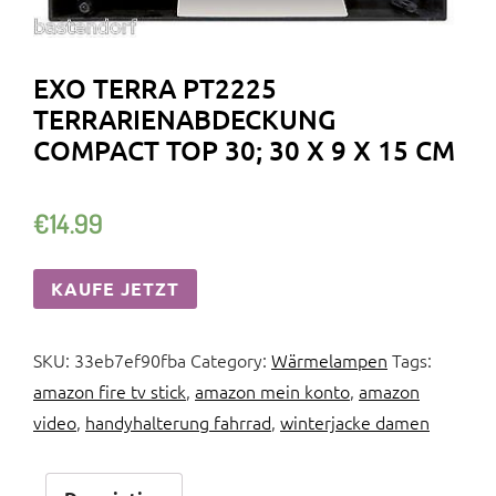
EXO TERRA PT2225
TERRARIENABDECKUNG
COMPACT TOP 30; 30 X 9 X 15 CM
€
14.99
KAUFE JETZT
SKU:
33eb7ef90fba
Category:
Wärmelampen
Tags:
amazon fire tv stick
,
amazon mein konto
,
amazon
video
,
handyhalterung fahrrad
,
winterjacke damen