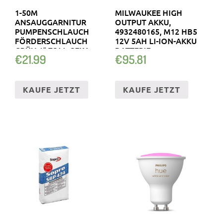
1-50M
MILWAUKEE HIGH
ANSAUGGARNITUR
OUTPUT AKKU,
PUMPENSCHLAUCH
4932480165, M12 HB5
FÖRDERSCHLAUCH
12V 5AH LI-ION-AKKU
GRÜN 1″ ZOLL GEKA
BATTERIE
€
21.99
€
95.81
SPIRALSCHLAUC…
KAUFE JETZT
KAUFE JETZT