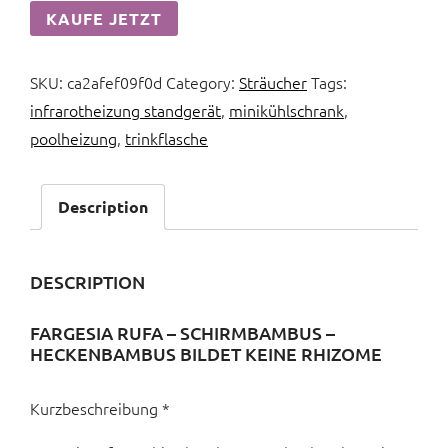
KAUFE JETZT
SKU:
ca2afef09f0d
Category:
Sträucher
Tags:
infrarotheizung standgerät
,
minikühlschrank
,
poolheizung
,
trinkflasche
Description
DESCRIPTION
FARGESIA RUFA – SCHIRMBAMBUS –
HECKENBAMBUS BILDET KEINE RHIZOME
Kurzbeschreibung *