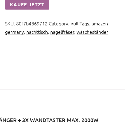
KAUFE JETZT
SKU:
80f7b4869712
Category:
null
Tags:
amazon
germany
,
nachttisch
,
nagelfräser
,
wäscheständer
NGER + 3X WANDTASTER MAX. 2000W