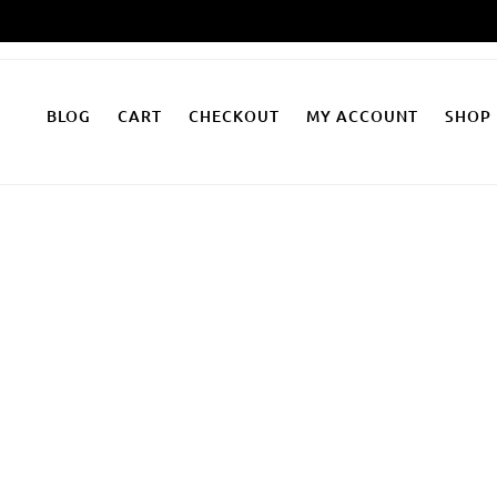
Zum
Inhalt
springen
BLOG
CART
CHECKOUT
MY ACCOUNT
SHOP