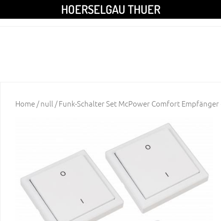
HOERSELGAU THUER
Home
/
null
/ Funk-Schalter Set McPower Comfort Empfänger 