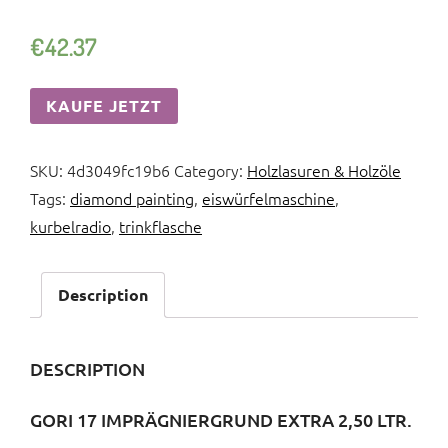
€
42.37
KAUFE JETZT
SKU:
4d3049fc19b6
Category:
Holzlasuren & Holzöle
Tags:
diamond painting
,
eiswürfelmaschine
,
kurbelradio
,
trinkflasche
Description
DESCRIPTION
GORI 17 IMPRÄGNIERGRUND EXTRA 2,50 LTR.