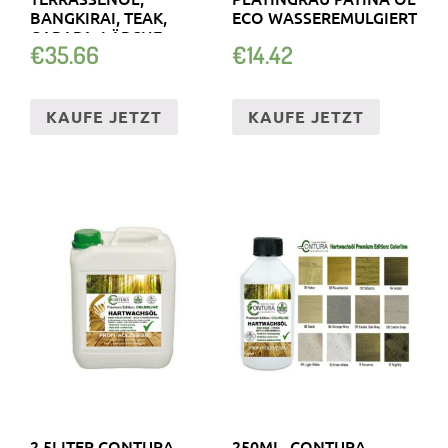
BANGKIRAI, TEAK,
ECO WASSEREMULGIERT
GARAPA, LÄRCHE
€
35.66
€
14.42
KAUFE JETZT
KAUFE JETZT
2,5LITER CONTURA
250ML. CONTURA