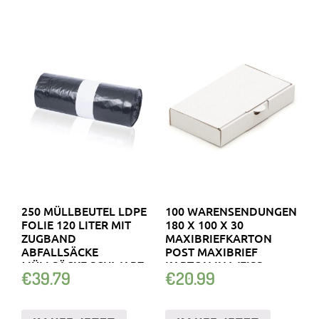
250 MÜLLBEUTEL LDPE
100 WARENSENDUNGEN
FOLIE 120 LITER MIT
180 X 100 X 30
ZUGBAND
MAXIBRIEFKARTON
ABFALLSÄCKE
POST MAXIBRIEF
MÜLLSÄCKE SCHWARZ
KARTON IN WEISS
€
39.79
€
20.99