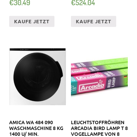
€
30.49
€
524.04
KAUFE JETZT
KAUFE JETZT
AMICA WA 484 090
LEUCHTSTOFFRÖHREN
WASCHMASCHINE 8 KG
ARCADIA BIRD LAMP T 8
1400 U/ MIN.
VOGELLAMPE VON 8