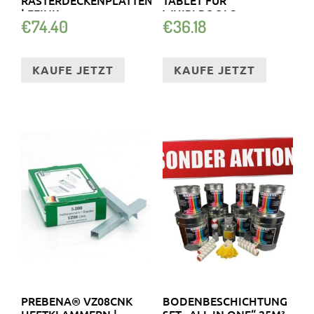
ASTERDECKENPLATTEN |
TABLET FÜR
FEINK
WHIRLPOOLS
€
74.40
€
36.18
KAUFE JETZT
KAUFE JETZT
PREBENA® VZ08CNK
BODENBESCHICHTUNG
HEFTKLAMMERN |
SET „ALL IN ONE“ 25M²