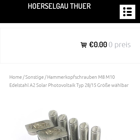
Zum
HOERSELGAU THUER
Inhalt
springen
€0.00
0 preis
Home
/
Sonstige
/ Hammerkopfschrauben M8 M10
Edelstahl A2 Solar Photovoltaik Typ 28/15 Größe wählbar