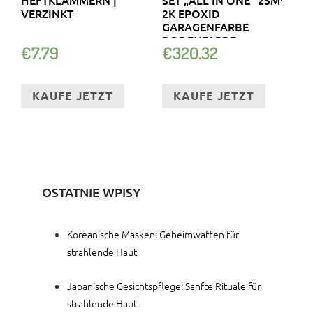
VERZINKT
2K EPOXID
GARAGENFARBE
BODENFARBE
€
7.79
€
320.32
BETONFARBE
KAUFE JETZT
KAUFE JETZT
OSTATNIE WPISY
Koreanische Masken: Geheimwaffen für
strahlende Haut
Japanische Gesichtspflege: Sanfte Rituale für
strahlende Haut