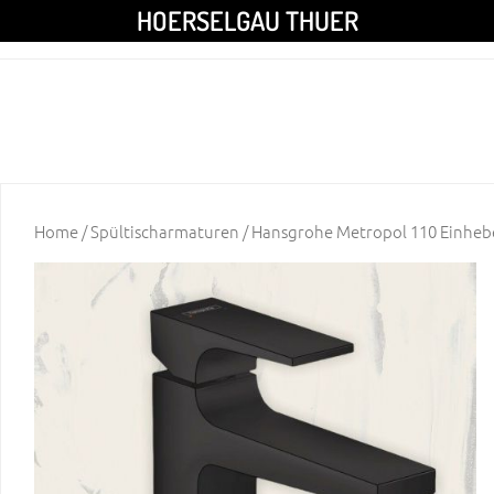
HOERSELGAU THUER
Home
/
Spültischarmaturen
/ Hansgrohe Metropol 110 Einheb