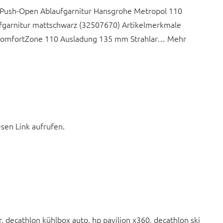
 Push-Open Ablaufgarnitur Hansgrohe Metropol 110
garnitur mattschwarz (32507670) Artikelmerkmale
r ComfortZone 110 Ausladung 135 mm Strahlar… Mehr
esen Link aufrufen.
r, decathlon kühlbox auto, hp pavilion x360, decathlon ski