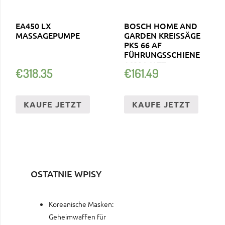
EA450 LX
BOSCH HOME AND
MASSAGEPUMPE
GARDEN KREISSÄGE
PKS 66 AF
FÜHRUNGSSCHIENE
1600 WATT
€
318.35
€
161.49
HEIMWERKEN
KAUFE JETZT
KAUFE JETZT
OSTATNIE WPISY
Koreanische Masken:
Geheimwaffen für