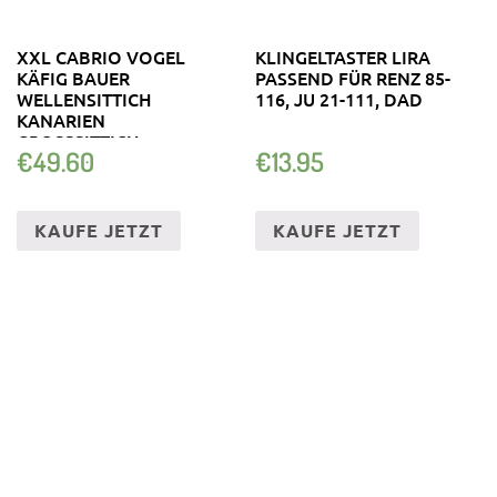
XXL CABRIO VOGEL
KLINGELTASTER LIRA
KÄFIG BAUER
PASSEND FÜR RENZ 85-
WELLENSITTICH
116, JU 21-111, DAD
KANARIEN
GROSSSITTICH V
€
49.60
€
13.95
OGELHAUS LEITER
KAUFE JETZT
KAUFE JETZT