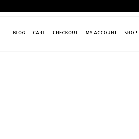
Zum
Inhalt
springen
BLOG
CART
CHECKOUT
MY ACCOUNT
SHOP