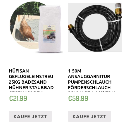
HÜFISAN
1-50M
GEFLÜGELEINSTREU
ANSAUGGARNITUR
25KG BADESAND
PUMPENSCHLAUCH
HÜHNER STAUBBAD
FÖRDERSCHLAUCH
GEGEN MILBEN
SCHWARZ 1 1/4″ ZOLL
€
21.99
€
59.99
NATURPRODUKT
SPIRALSCHLA…
KAUFE JETZT
KAUFE JETZT