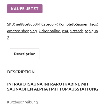
KAUFE JETZT
SKU:
ae88ce8db0f4
Category:
Komplett-Saunen
Tags:
amazon shopping
,
kicker online
,
ps4
,
sitzsack
,
top gun
2
Description
DESCRIPTION
INFRAROTSAUNA INFRAROTKABINE MIT
SAUNAOFEN ALPHA I MIT TOP AUSSTATTUNG
Kurzbeschreibung