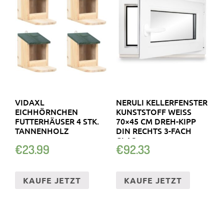
VIDAXL
NERULI KELLERFENSTER
EICHHÖRNCHEN
KUNSTSTOFF WEISS 7
FUTTERHÄUSER 4 STK.
0×45 CM DREH-KIPP D
TANNENHOLZ
IN RECHTS 3-FACH G
LAS …
€
23.99
€
92.33
KAUFE JETZT
KAUFE JETZT