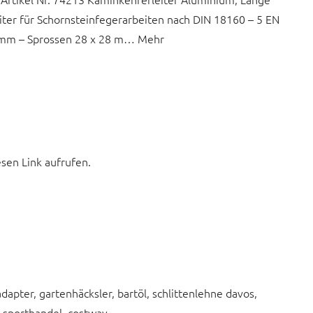
iter für Schornsteinfegerarbeiten nach DIN 18160 – 5 EN
2 mm – Sprossen 28 x 28 m… Mehr
esen Link aufrufen.
apter, gartenhäcksler, bartöl, schlittenlehne davos,
 sporthandel, costway