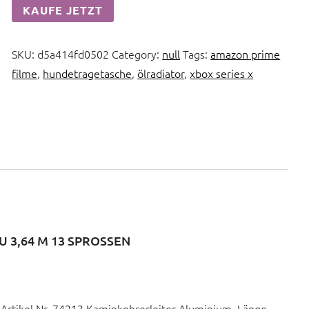
KAUFE JETZT
SKU:
d5a414fd0502
Category:
null
Tags:
amazon prime
filme
,
hundetragetasche
,
ölradiator
,
xbox series x
U 3,64 M 13 SPROSSEN
Artikel Nr. 74213 Kaminkehrerleiter Aluminium, Länge