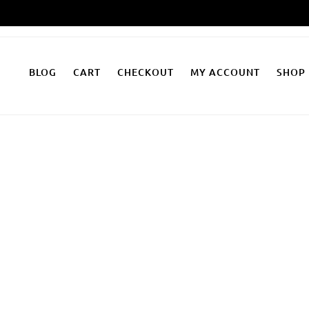
Zum
Inhalt
springen
BLOG
CART
CHECKOUT
MY ACCOUNT
SHOP