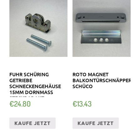
FUHR SCHÜRING
ROTO MAGNET
GETRIEBE
BALKONTÜRSCHNÄPPER
SCHNECKENGEHÄUSE
SCHÜCO
15MM DORNMASS S
TECKBAR MIT S
€
24.80
€
13.43
CHRAUBEN
KAUFE JETZT
KAUFE JETZT