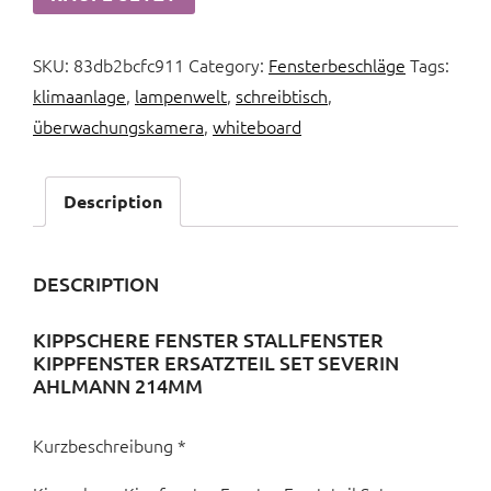
SKU:
83db2bcfc911
Category:
Fensterbeschläge
Tags:
klimaanlage
,
lampenwelt
,
schreibtisch
,
überwachungskamera
,
whiteboard
Description
DESCRIPTION
KIPPSCHERE FENSTER STALLFENSTER
KIPPFENSTER ERSATZTEIL SET SEVERIN
AHLMANN 214MM
Kurzbeschreibung *