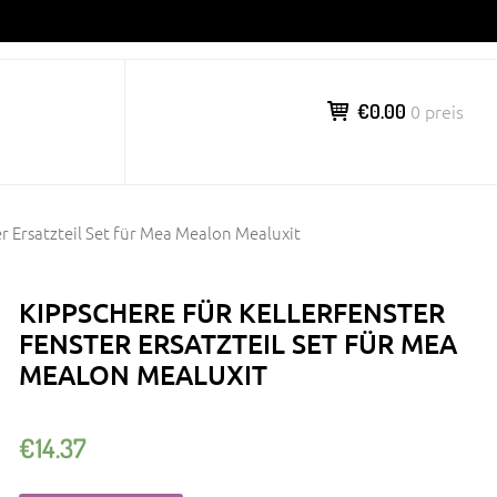
€0.00
0 preis
er Ersatzteil Set für Mea Mealon Mealuxit
KIPPSCHERE FÜR KELLERFENSTER
FENSTER ERSATZTEIL SET FÜR MEA
MEALON MEALUXIT
€
14.37