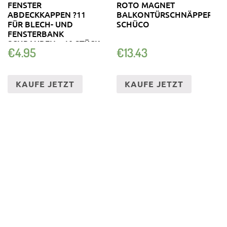
FENSTER
ROTO MAGNET
ABDECKKAPPEN ?11
BALKONTÜRSCHNÄPPER
FÜR BLECH- UND
SCHÜCO
FENSTERBANK
SCHRAUBEN – 10 STÜCK
€
4.95
€
13.43
KAUFE JETZT
KAUFE JETZT