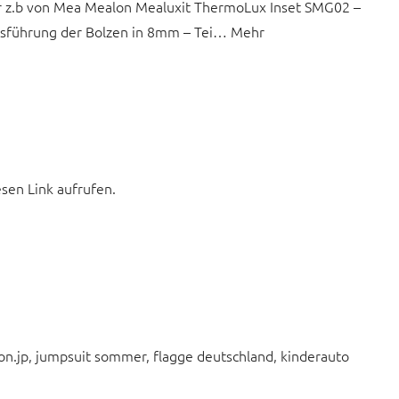
ter z.b von Mea Mealon Mealuxit ThermoLux Inset SMG02 –
usführung der Bolzen in 8mm – Tei… Mehr
esen Link aufrufen.
on.jp, jumpsuit sommer, flagge deutschland, kinderauto