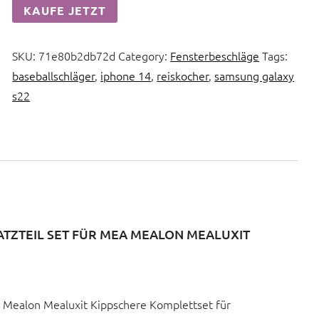
KAUFE JETZT
SKU:
71e80b2db72d
Category:
Fensterbeschläge
Tags:
baseballschläger
,
iphone 14
,
reiskocher
,
samsung galaxy
s22
ATZTEIL SET FÜR MEA MEALON MEALUXIT
ea Mealon Mealuxit Kippschere Komplettset für