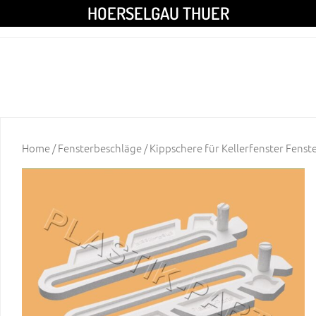
HOERSELGAU THUER
Home
/
Fensterbeschläge
/ Kippschere für Kellerfenster Fenst