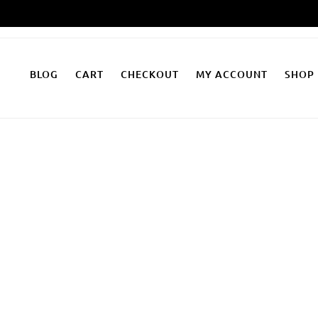
Zum
Inhalt
springen
BLOG
CART
CHECKOUT
MY ACCOUNT
SHOP