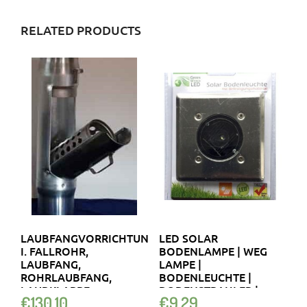
RELATED PRODUCTS
LAUBFANGVORRICHTUNG
LED SOLAR
I. FALLROHR,
BODENLAMPE | WEG
LAUBFANG,
LAMPE |
ROHRLAUBFANG,
BODENLEUCHTE |
LAUBKLAPPE
BODENSTRAHLER |
€
130.10
€
9.29
SOLARLAMPE