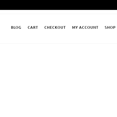
Zum
Inhalt
springen
BLOG
CART
CHECKOUT
MY ACCOUNT
SHOP