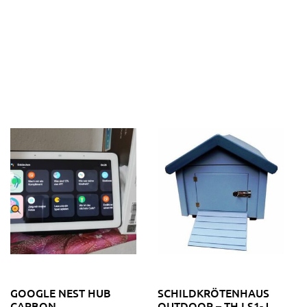
GOOGLE NEST HUB
SCHILDKRÖTENHAUS
CARBON
OUTDOOR – TH LS1-J