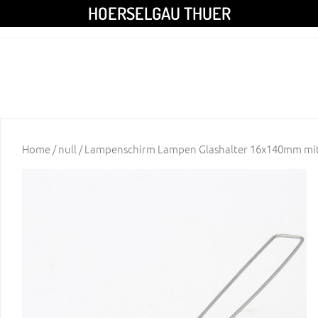
HOERSELGAU THUER
Home
/
null
/ Lampenschirm Lampen Glashalter 16x140mm mit 2