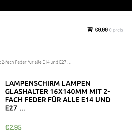
€0.00
0 preis
-fach Feder für alle E14 und E27 …
LAMPENSCHIRM LAMPEN
GLASHALTER 16X140MM MIT 2-
FACH FEDER FÜR ALLE E14 UND
E27 …
€
2.95