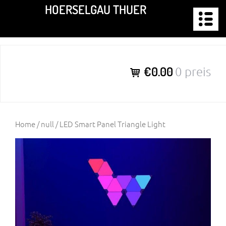
Zum
HOERSELGAU THUER
Inhalt
springen
€0.00
0 preis
Home
/
null
/ LED Smart Panel Triangle Light