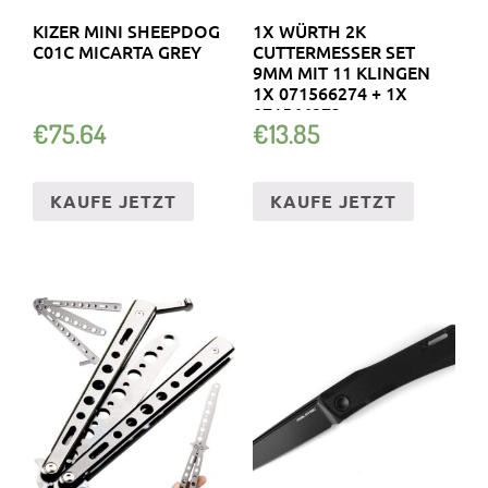
KIZER MINI SHEEPDOG
1X WÜRTH 2K
C01C MICARTA GREY
CUTTERMESSER SET
9MM MIT 11 KLINGEN
1X 071566274 + 1X
071566273
€
75.64
€
13.85
KAUFE JETZT
KAUFE JETZT