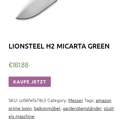
LIONSTEEL H2 MICARTA GREEN
€
161.88
KAUFE JETZT
SKU:
cc06fefa78c5
Category:
Messer
Tags:
amazon
prime login
,
balkonmöbel
,
garderobenständer
,
slush
eis maschine