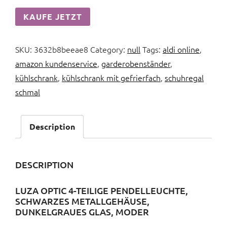
KAUFE JETZT
SKU:
3632b8beeae8
Category:
null
Tags:
aldi online
,
amazon kundenservice
,
garderobenständer
,
kühlschrank
,
kühlschrank mit gefrierfach
,
schuhregal
schmal
Description
DESCRIPTION
LUZA OPTIC 4-TEILIGE PENDELLEUCHTE,
SCHWARZES METALLGEHÄUSE,
DUNKELGRAUES GLAS, MODER