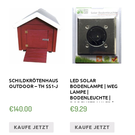
SCHILDKRÖTENHAUS
LED SOLAR
OUTDOOR – TH SS1-J
BODENLAMPE | WEG
LAMPE |
BODENLEUCHTE |
BODENSTRAHLER |
€
140.00
€
9.29
SOLARLAMPE
KAUFE JETZT
KAUFE JETZT