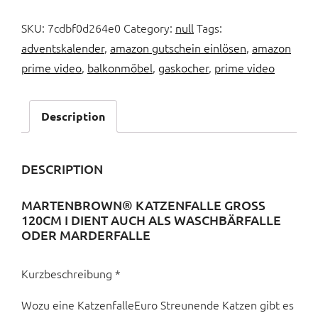
SKU:
7cdbf0d264e0
Category:
null
Tags:
adventskalender
,
amazon gutschein einlösen
,
amazon
prime video
,
balkonmöbel
,
gaskocher
,
prime video
Description
DESCRIPTION
MARTENBROWN® KATZENFALLE GROSS 1
20CM I DIENT AUCH ALS WASCHBÄRFALLE O
DER MARDERFALLE
Kurzbeschreibung *
Wozu eine KatzenfalleEuro Streunende Katzen gibt es