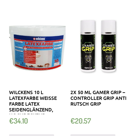
WILCKENS 10 L
2X 50 ML GAMER GRIP –
LATEXFARBE WEISSE F
CONTROLLER GRIP ANTI
ARBE LATEX S
RUTSCH GRIP
EIDENGLÄNZEND, H
OCHDECKEND
€
34.10
€
20.57