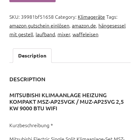
SKU:
39981bf51658
Category:
Klimageräte
Tags:
amazon gutschein einlösen
,
amazon.de
,
hängesessel
mit gestell
,
laufband
,
mixer
,
waffeleisen
Description
DESCRIPTION
MITSUBISHI KLIMAANLAGE HEIZUNG
KOMPAKT MSZ-AP25VGK / MUZ-AP25VG 2,5
KW 9000 BTU WIFI
Kurzbeschreibung *
Mitsubishi Electric Single Split Klimaanlage-Set MSZ-