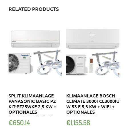
RELATED PRODUCTS
SPLIT KLIMAANLAGE
KLIMAANLAGE BOSCH
PANASONIC BASIC PZ
CLIMATE 3000I CL3000IU
KIT-PZ25WKE 2,5 KW +
W 53 E 5,3 KW + WIFI +
OPTIONALES
OPTIONALES
MONTAGESET 3-12M
MONTAGESET
€
650.14
€
1,155.58