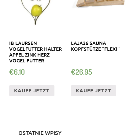
IB LAURSEN
LAJA26 SAUNA
VOGELFUTTER HALTER
KOPFSTÜTZE “FLEXI“
APFEL ZINK HERZ
VOGEL FUTTER
SPENDER GARTEN
€
6.10
€
26.95
HÄNGEN
KAUFE JETZT
KAUFE JETZT
OSTATNIE WPISY