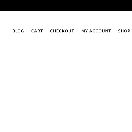
Zum
Inhalt
springen
BLOG
CART
CHECKOUT
MY ACCOUNT
SHOP