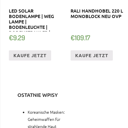
LED SOLAR
RALI HANDHOBEL 220 L
BODENLAMPE | WEG
MONOBLOCK NEU OVP
LAMPE |
BODENLEUCHTE |
BODENSTRAHLER |
€
9.29
€
109.17
SOLARLAMPE
KAUFE JETZT
KAUFE JETZT
OSTATNIE WPISY
Koreanische Masken:
Geheimwaffen für
strahlende Haut