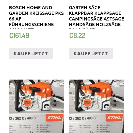
BOSCH HOME AND
GARTEN SÄGE
GARDEN KREISSÄGE PKS
KLAPPBAR KLAPPSÄGE
66 AF
CAMPINGSÄGE ASTSÄGE
FÜHRUNGSSCHIENE
HANDSÄGE HOLZSÄGE
1600 WATT
BAUMSÄGE
€
161.49
€
8.22
HEIMWERKEN
KAUFE JETZT
KAUFE JETZT