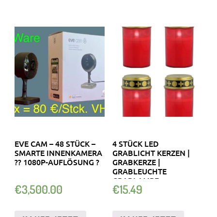
EVE CAM – 48 STÜCK –
4 STÜCK LED
SMARTE INNENKAMERA
GRABLICHT KERZEN |
?? 1080P-AUFLÖSUNG ?
GRABKERZE |
GRABLEUCHTE
GRABLAMPE
€
3,500.00
€
15.49
FRIEDHOFSKERZE