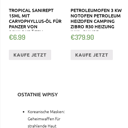
TROPICAL SANIREPT
PETROLEUMOFEN 3 KW
15ML MIT
NOTOFEN PETROLEUM
CARYOPHYLLUS-ÖL FÜR
HEIZOFEN CAMPING
PANZER VON
ZIBRO R30 HEIZUNG
SCHILDKRÖTEN
INKL. PUMPE
€
6.99
€
379.90
TERRARIUM
KAUFE JETZT
KAUFE JETZT
OSTATNIE WPISY
Koreanische Masken:
Geheimwaffen für
strahlende Haut