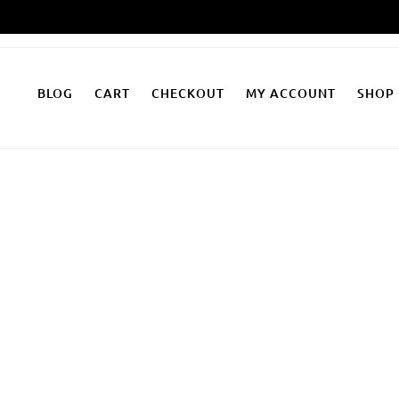
Zum
Inhalt
springen
BLOG
CART
CHECKOUT
MY ACCOUNT
SHOP