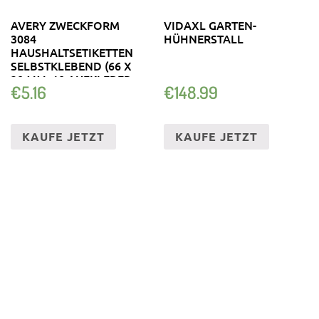
AVERY ZWECKFORM
VIDAXL GARTEN-
3084
HÜHNERSTALL
HAUSHALTSETIKETTEN
SELBSTKLEBEND (66 X
38 MM, 18 AUFKLEBER
€
5.16
€
148.99
…
KAUFE JETZT
KAUFE JETZT