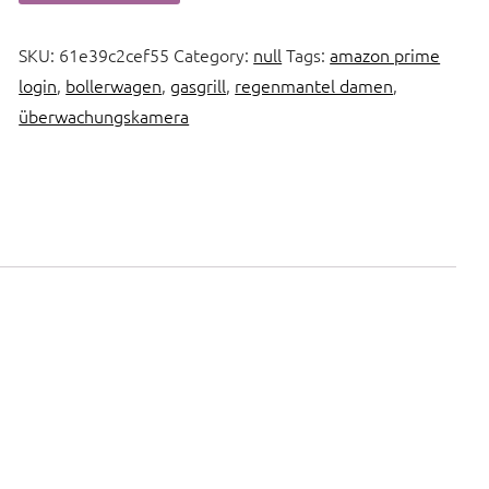
SKU:
61e39c2cef55
Category:
null
Tags:
amazon prime
login
,
bollerwagen
,
gasgrill
,
regenmantel damen
,
überwachungskamera