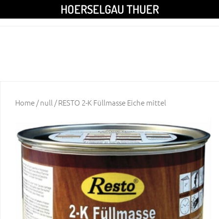
HOERSELGAU THUER
Home
/
null
/ RESTO 2-K Füllmasse Eiche mittel