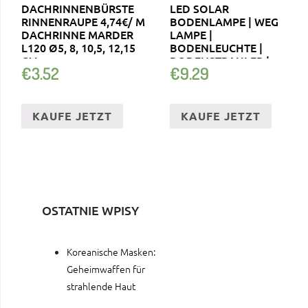
DACHRINNENBÜRSTE
LED SOLAR
RINNENRAUPE 4,74€/ M
BODENLAMPE | WEG
DACHRINNE MARDER
LAMPE |
L120 Ø5, 8, 10,5, 12,15
BODENLEUCHTE |
CM
BODENSTRAHLER |
€
3.52
€
9.29
SOLARLAMPE
KAUFE JETZT
KAUFE JETZT
OSTATNIE WPISY
Koreanische Masken:
Geheimwaffen für
strahlende Haut