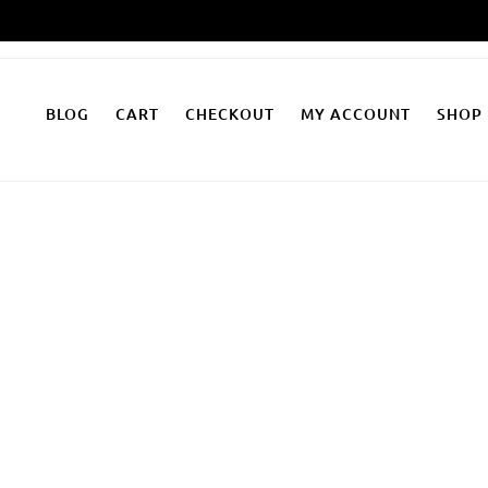
Zum
Inhalt
springen
BLOG
CART
CHECKOUT
MY ACCOUNT
SHOP