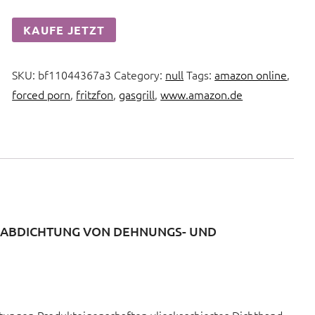
KAUFE JETZT
SKU:
bf11044367a3
Category:
null
Tags:
amazon online
,
forced porn
,
fritzfon
,
gasgrill
,
www.amazon.de
 ABDICHTUNG VON DEHNUNGS- UND