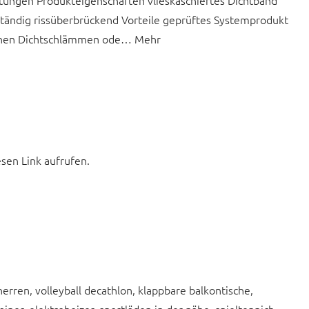
ungen Produkteigenschaften vlieskaschiertes Dichtband
eständig rissüberbrückend Vorteile geprüftes Systemprodukt
schen Dichtschlämmen ode… Mehr
esen Link aufrufen.
 herren, volleyball decathlon, klappbare balkontische,