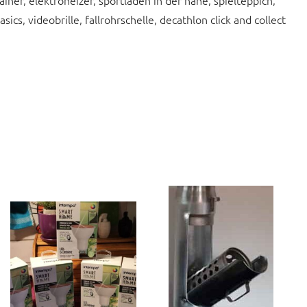
ainer, elektroheizer, sportläden in der nähe, spielteppich,
s, videobrille, fallrohrschelle, decathlon click and collect