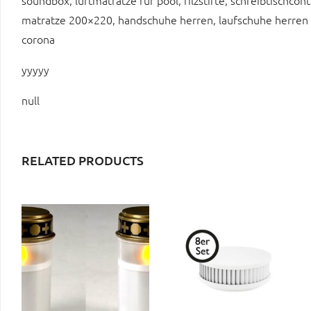
soundbox, luftmatratze für pool, filzstifte, schreibtischcont
matratze 200×220, handschuhe herren, laufschuhe herren asic
corona
yyyyy
null
RELATED PRODUCTS