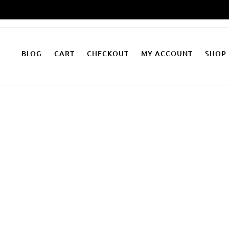
Zum
Inhalt
springen
BLOG
CART
CHECKOUT
MY ACCOUNT
SHOP