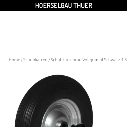
HOERSELGAU THUER
Home
/
Schubkarren
/ Schubkarrenrad Vollgummi Schwarz 4.8