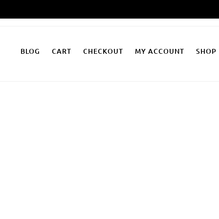
Zum
Inhalt
springen
BLOG
CART
CHECKOUT
MY ACCOUNT
SHOP