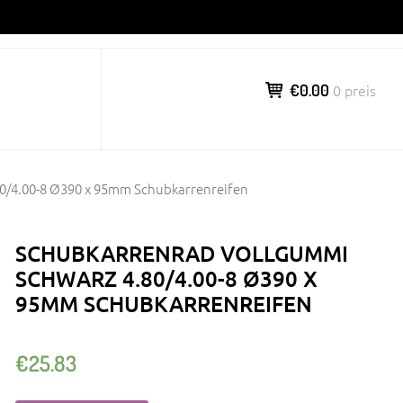
€0.00
0 preis
0/4.00-8 Ø390 x 95mm Schubkarrenreifen
SCHUBKARRENRAD VOLLGUMMI
SCHWARZ 4.80/4.00-8 Ø390 X
95MM SCHUBKARRENREIFEN
€
25.83