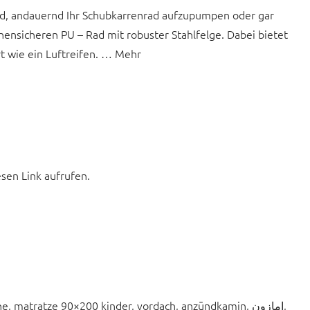
leid, andauernd Ihr Schubkarrenrad aufzupumpen oder gar
nsicheren PU – Rad mit robuster Stahlfelge. Dabei bietet
 wie ein Luftreifen. … Mehr
esen Link aufrufen.
atratze 90×200 kinder, vordach, anzündkamin, امازون,