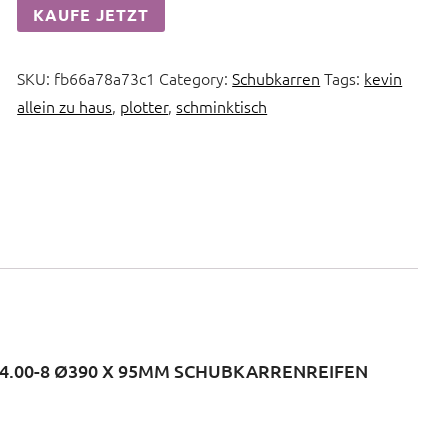
KAUFE JETZT
SKU:
fb66a78a73c1
Category:
Schubkarren
Tags:
kevin
allein zu haus
,
plotter
,
schminktisch
.00-8 Ø390 X 95MM SCHUBKARRENREIFEN