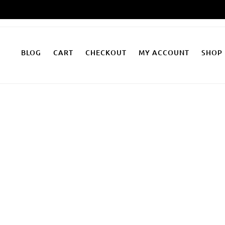
Zum
Inhalt
springen
BLOG
CART
CHECKOUT
MY ACCOUNT
SHOP