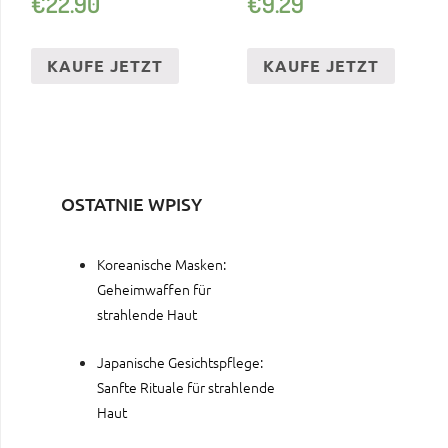
€
22.90
€
9.29
SOLARLAMPE
KAUFE JETZT
KAUFE JETZT
OSTATNIE WPISY
Koreanische Masken:
Geheimwaffen für
strahlende Haut
Japanische Gesichtspflege:
Sanfte Rituale für strahlende
Haut