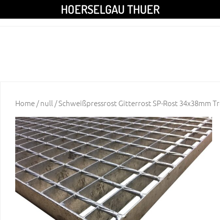
HOERSELGAU THUER
Home
/
null
/ Schweißpressrost Gitterrost SP-Rost 34x38mm T