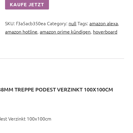
KAUFE JETZT
SKU:
f3a5acb350ea
Category:
null
Tags:
amazon alexa
,
amazon hotline
,
amazon prime kündigen
,
hoverboard
8MM TREPPE PODEST VERZINKT 100X100CM
dest Verzinkt 100x100cm