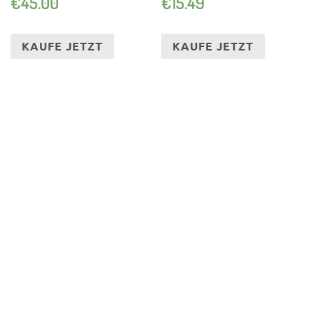
€
45.00
€
15.49
FRIEDHOFSKERZE
KAUFE JETZT
KAUFE JETZT