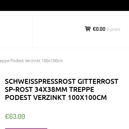
€0.00
0 preis
reppe Podest Verzinkt 100x100cm
SCHWEISSPRESSROST GITTERROST S
P-ROST 34X38MM TREPPE P
ODEST VERZINKT 100X100CM
€
63.00